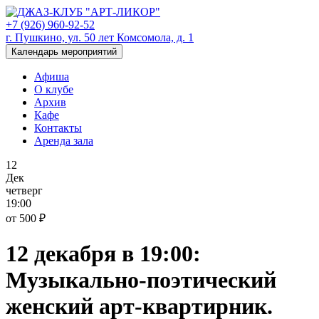
+7 (926) 960-92-52
г. Пушкино, ул. 50 лет Комсомола, д. 1
Календарь мероприятий
Афиша
О клубе
Архив
Кафе
Контакты
Аренда зала
12
Дек
четверг
19:00
от 500 ₽
12 декабря в 19:00:
Музыкально-поэтический
женский арт-квартирник.