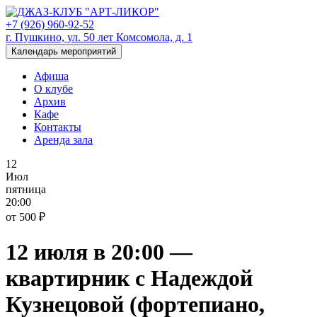
+7 (926) 960-92-52
г. Пушкино, ул. 50 лет Комсомола, д. 1
Календарь мероприятий
Афиша
О клубе
Архив
Кафе
Контакты
Аренда зала
12
Июл
пятница
20:00
от 500 ₽
12 июля в 20:00 —
квартирник с Надеждой
Кузнецовой (фортепиано,