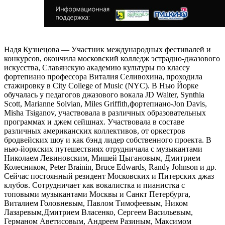
Надя Кузнецова — Участник международных фестивалей и
конкурсов, окончила московский колледж эстрадно-джазового
искусства, Славянскую академию культуры по классу
фортепиано профессора Виталия Селивохина, проходила
стажировку в City College of Music (NYC). В Нью Йорке
обучалась у педагогов джазового вокала JD Walter, Synthia
Scott, Marianne Solvian, Miles Griffith,фортепиано-Jon Davis,
Misha Tsiganov, участвовала в различных образовательных
программах и джем сейшнах. Участвовала в составе
различных американских коллективов, от оркестров
бродвейских шоу и как бэнд лидер собственного проекта. В
нью-йоркских путешествиях отрудничала с музыкантами
Николаем Левиновским, Мишей Цыгановым, Дмитрием
Колесником, Peter Brainin, Bruce Edwards, Randy Johnson и др.
Сейчас постоянный резидент Московских и Питерских джаз
клубов. Сотрудничает как вокалистка и пианистка с
топовыми музыкантами Москвы и Санкт Петербурга,
Виталием Головневым, Павлом Тимофеевым, Ником
Лазаревым,Дмитрием Власенко, Сергеем Васильевым,
Германом Аветисовым, Андреем Разиным, Максимом