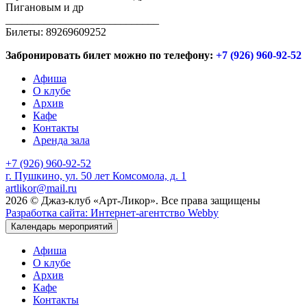
Пигановым и др
____________________________
Билеты: 89269609252
Забронировать билет можно по телефону:
+7 (926) 960-92-52
Афиша
О клубе
Архив
Кафе
Контакты
Аренда зала
+7 (926) 960-92-52
г. Пушкино, ул. 50 лет Комсомола, д. 1
artlikor@mail.ru
2026 © Джаз-клуб «Арт-Ликор». Все права защищены
Разработка сайта: Интернет-агентство Webby
Календарь мероприятий
Афиша
О клубе
Архив
Кафе
Контакты