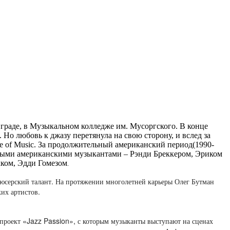
раде, в Музыкальном колледже им. Мусоргского. В конце
о любовь к джазу перетянула на свою сторону, и вслед за
e of Music. За продолжительный американский период(1990-
стными американскими музыкантами – Рэнди Бреккером, Эриком
ком, Эдди Гомезом
.
одюсерский талант. На протяжении многолетней карьеры Олег Бутман
их артистов.
проект «Jazz Passion», с которым музыканты выступают на сценах