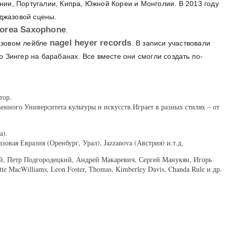
нии, Португалии, Кипра, Южной Кореи и Монголии. В 2013 году
 джазовой сцены.
Korea Saxophone
.
nagel heyer records
азовом лейбле
. В записи участвовали
р Зингер на барабанах. Все вместе они смогли создать по-
тор.
нного Университета культуры и искусств.Играет в разных стилях – от
а).
вая Евразия (Оренбург, Урал), Jazzanova (Австрия) и.т.д.
ий, Петр Подгородецкий, Андрей Макаревич, Сергей Манукян, Игорь
 MacWilliams, Leon Foster, Thomas, Kimberley Davis, Chanda Rule и др.