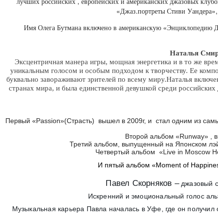
лучших российских , европейских и американских джазовых клубо
«Джаз.портреты Стиви Уандера»
Имя Олега Бутмана включено в американскую «Энциклопедию Д
Наталья Сми
Эксцентричная манера игры
,
мощная энергетика и в то же вре
уникальным голосом и особым подходом к творчеству
.
Ее компо
буквально завораживают зрителей по всему миру
.
Наталья включе
странах мира
,
и была единственной девушкой среди российски
Первый «Passion»(Страсть) вышел в 2009г, и стал одним из сам
Второй альбом «Runway» , в
Третий альбом, выпущенный на Японском лэй
Четвертый альбом «Live in Moscow H
И пятый альбом «Moment of Happiness
Павел Скорняков –
джазовый с
Искренний и эмоциональный голос альт
Музыкальная карьера Павла началась в Уфе, где он получил о