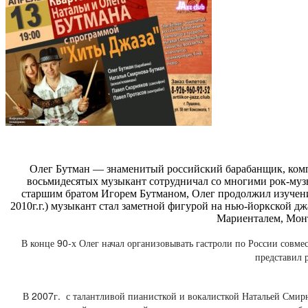
Олег Бутман — знаменитый российский барабанщик, комп
восьмидесятых музыкант сотрудничал со многими рок-музы
старшим братом Игорем Бутманом, Олег продолжил изучение
2010г.г.) музыкант стал заметной фигурой на нью-йоркской 
Мариенталем, Монт
В конце 90-х Олег начал организовывать гастроли по России совме
представил 
В 2007г. с талантливой пианисткой и вокалисткой Натальей Смир