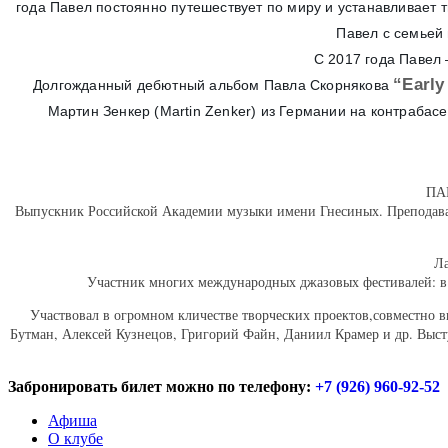
года Павел постоянно путешествует по миру и устанавливает 
Павел с семьей 
С 2017 года Павел
“Early
Долгожданный дебютный альбом Павла Скорнякова
Мартин Зенкер (Martin Zenker) из Германии на контрабасе
ПАВ
Выпускник Российской Академии музыки имени Гнесиных. Преподавател
Ла
Участник многих международных джазовых фестивалей: в ус
Участвовал в огромном кличестве творческих проектов,совместно 
Бутман, Алексей Кузнецов, Григорий Файн, Даниил Крамер и др. Выступа
Забронировать билет можно по телефону:
+7 (926) 960-92-52
Афиша
О клубе