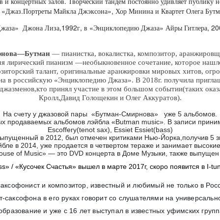
в и концертных залов. Творческий тандем постоянно удивляет публику 
, «Джаз.Портреты Майкла Джэксона», Хор Минина и Квартет Олега Бут
жаза» Джона Лиза,1992г, в «Энциклопедию Джаза» Айры Гитлера, 2007
рнова
—
Бутман
—
пианистка
,
вокалистка
,
композитор
,
аранжировщ
мя лирический пианизм
—
необыкновенное сочетание
,
которое нашло
зиторский талант
,
оригинальные аранжировки мировых хитов
,
огро
на в российскую
«
Энциклопедию Джаза
».
В
2018
г
.
получила пригла
х джазменов
,
кто принял участие в этом большом событии
(
таких оказ
Кролл
,
Д
авид Голощекин и Олег Аккуратов
).
На счету у джазовой пары «Бутман-Смирнова» уже 5 альбомов.
ых продаваемых альбомов лэйбла «Butman music». В записи принима
Escoffery(tenot sax), Essiet Essiet(bass)
ыпущенный в 2012, был отмечен критиками Нью-Йорка,получив 5 
бле в 2014, уже продается в четвертом тераже и занимает высоки
ouse of Music» — это DVD концерта в Доме Музыки, также выпуще
» / «Кусочек Счастья» вышел в марте 2017г, скоро появится в I-tun
аксофонист и композитор, известный и любимый не только в Росс
-саксофона в его руках говорит со слушателями на универсальн
бразование и уже с 16 лет выступал в известных уфимских групп