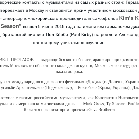
творческие контакты с музыкантами из самых разных стран: Герма
переезжает в Москву и становится ярким участником московской
Kim’s 
 – эндорсер южнокорейского производителя саксофонов
 Season”
вышел 8 июня 2018 года на именитом германском дж
, британский пианист Пол Кёрби (Paul Kirby) на рояле и Александ
настоящему уникальное звучание.
ЕЛ ПРОТАСОВ — выдающийся контрабасист, аранжировщик,компози
ь Московского областного колледжа искусств, Московского государстве
джаза до рока.
уреат международного джазового фестиваля «ДоДж» (г. Донецк, Украин
адьбе Архангельское (Подмосковье), в Коктебеле (Крым, Украина), Джазо
выступал с такими российскими музыкантами, как Константин Никольск
л и с американскими звездами джаза — Mark Gross, Ty Stevens, Paullette
Является организатором проекта «Gavs Brothers»