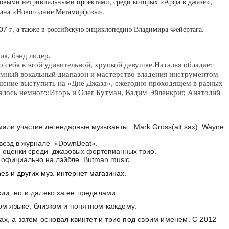
новыми нетривиальными проектами, среди которых «Арфа в джазе»,
мана «Новогодние Метаморфозы».
 г, а также в российскую энциклопедию Владимира Фейертага.
ик
,
бэнд лидер
.
 себя в этой удивительной
,
хрупкой девушке
.
Наталья обладает
мный вокальный диапазон и мастерство владения инструментом
шение выступить на
«
Дне Джаза
»,
ежегодно проходящем в разных
алось немного
:
Игорь и Олег Бутман
,
Вадим Эйленкриг
,
Анатолий
ли участие легендарные музыканты : Mark Gross(alt sax), Wayne
звезд в журнале «DownBeat».
е оценки среди джазовых фортепианных трио.
н официально на лэйбле Butman music
es и других муз. интернет магазинах.
ии, но и далеко за ее пределами.
ом языке, близком и понятном каждому.
ах, а затем основал квинтет и трио под своим именем. С 2012