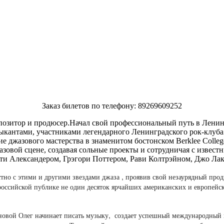
Заказ билетов по телефону: 89269609252
озитор и продюсер.Начал свой профессиональный путь в Ленинг
кантами, участниками легендарного Ленинградского рок-клуба. Н
 джазового мастерства в знаменитом бостонском Berklee Colleg
джазовой сцене, создавая сольные проекты и сотрудничая с изве
и Александером, Грэгори Поттером, Рави Колтрэйном, Джо Лак
стно с этими и другими звездами джаза , проявив свой незаурядный пр
российской публике не один десяток ярчайших американских и европейск
новой Олег начинает писать музыку, создает успешный международный 