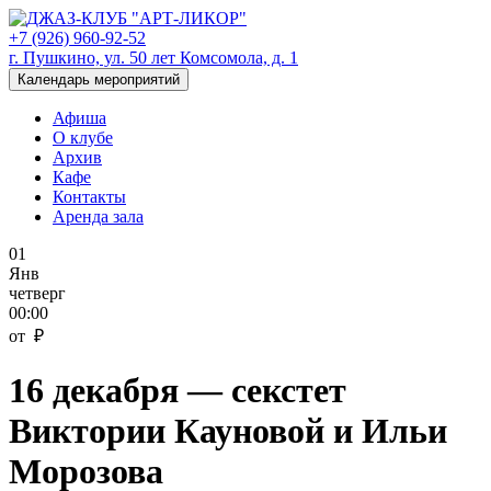
+7 (926) 960-92-52
г. Пушкино, ул. 50 лет Комсомола, д. 1
Календарь мероприятий
Афиша
О клубе
Архив
Кафе
Контакты
Аренда зала
01
Янв
четверг
00:00
от ₽
16 декабря — секстет
Виктории Кауновой и Ильи
Морозова