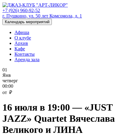
+7 (926) 960-92-52
г. Пушкино, ул. 50 лет Комсомола, д. 1
Календарь мероприятий
Афиша
О клубе
Архив
Кафе
Контакты
Аренда зала
01
Янв
четверг
00:00
от ₽
16 июля в 19:00 — «JUST
JAZZ» Quartet Вячеслава
Великого и ЛИНА