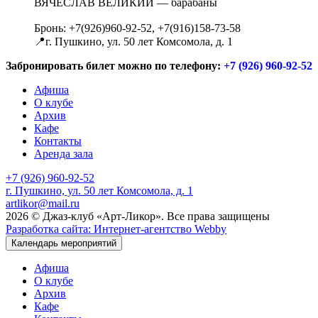
ВЯЧЕСЛАВ ВЕЛИКИЙ — барабаны
Бронь: +7(926)960-92-52, +7(916)158-73-58
📍г. Пушкино, ул. 50 лет Комсомола, д. 1⁣⁣⠀
Забронировать билет можно по телефону:
+7 (926) 960-92-52
Афиша
О клубе
Архив
Кафе
Контакты
Аренда зала
+7 (926) 960-92-52
г. Пушкино, ул. 50 лет Комсомола, д. 1
artlikor@mail.ru
2026 © Джаз-клуб «Арт-Ликор». Все права защищены
Разработка сайта: Интернет-агентство Webby
Календарь мероприятий
Афиша
О клубе
Архив
Кафе