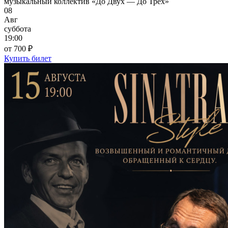
музыкальный коллектив «До Двух — До Трёх»
08
Авг
суббота
19:00
от 700 ₽
Купить билет