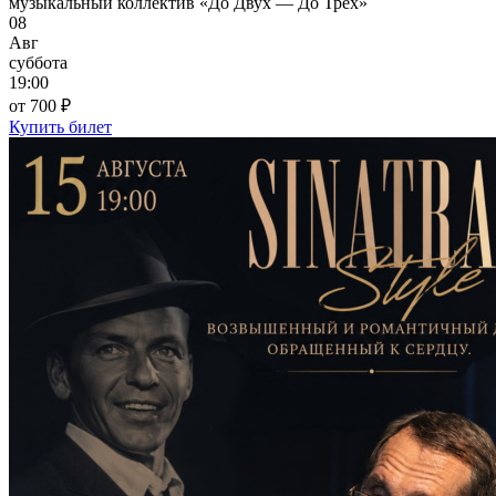
музыкальный коллектив «До Двух — До Трёх»
08
Авг
суббота
19:00
от 700 ₽
Купить билет