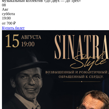
музыкальный коллектив «До Двух — До Трёх»
08
Авг
суббота
19:00
от 700 ₽
Купить билет