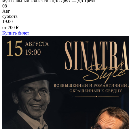
музыкальный коллектив «До Двух — До Трёх»
08
Авг
суббота
19:00
от 700 ₽
Купить билет