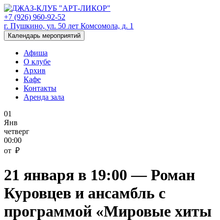
+7 (926) 960-92-52
г. Пушкино, ул. 50 лет Комсомола, д. 1
Календарь мероприятий
Афиша
О клубе
Архив
Кафе
Контакты
Аренда зала
01
Янв
четверг
00:00
от ₽
21 января в 19:00 — Роман
Куровцев и ансамбль с
программой «Мировые хиты