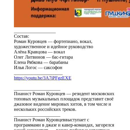
__________________
Состав:
Роман Куровцев — фортепиано, вокал,
художественное и идейное руководство
Алёна Кравцова — вокал
Олег Литвинов — бас-гитара
Елена Рябкова — барабаны
Илья Логос — саксофон
_____________________
https://youtu.be/3A7iPFgzEXE
____________________
Пианист Роман Куровцев — резидент московских
топовых музыкальных площадок представит своё
джазовое видение мировых хитов, в том числе и
нескольких российских треков.
____________________
Пианист Роман Куровцеввыступает с
программами в джазе и кавер-командах, загорелся