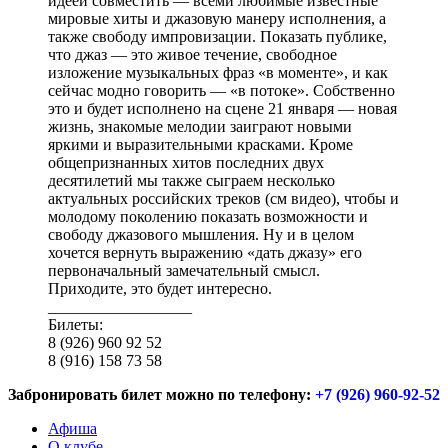
идеей совместить — всеми любимые известные
мировые хиты и джазовую манеру исполнения, а
также свободу импровизации. Показать публике,
что джаз — это живое течение, свободное
изложение музыкальных фраз «в моменте», и как
сейчас модно говорить — «в потоке». Собственно
это и будет исполнено на сцене 21 января — новая
жизнь, знакомые мелодии заиграют новыми
яркими и выразительными красками. Кроме
общепризнанных хитов последних двух
десятилетий мы также сыграем несколько
актуальных российских треков (см видео), чтобы и
молодому поколению показать возможности и
свободу джазового мышления. Ну и в целом
хочется вернуть выражению «дать джазу» его
первоначальный замечательный смысл.
Приходите, это будет интересно.
__________________
Билеты:
8 (926) 960 92 52
8 (916) 158 73 58
Забронировать билет можно по телефону:
+7 (926) 960-92-52
Афиша
О клубе