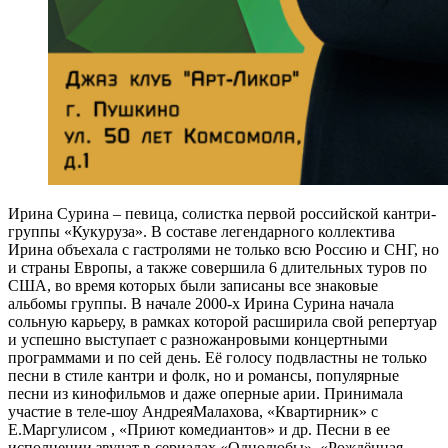
Ирина Сурина – певица, солистка первой российской кантри-
группы «Кукуруза». В составе легендарного коллектива
Ирина объехала с гастролями не только всю Россию и СНГ, но
и страны Европы, а также совершила 6 длительных туров по
США, во время которых были записаны все знаковые
альбомы группы. В начале 2000-х Ирина Сурина начала
сольную карьеру, в рамках которой расширила свой репертуар
и успешно выступает с разножанровыми концертными
программами и по сей день. Её голосу подвластны не только
песни в стиле кантри и фолк, но и романсы, популярные
песни из кинофильмов и даже оперные арии. Принимала
участие в теле-шоу АндреяМалахова, «Квартирник» с
Е.Маргулисом , «Приют комедиантов» и др. Песни в ее
исполнении звучат в сериалах «Однолюбы», «Рождённая