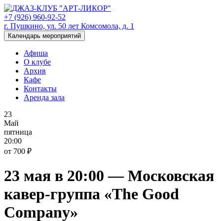
+7 (926) 960-92-52
г. Пушкино, ул. 50 лет Комсомола, д. 1
Календарь мероприятий
Афиша
О клубе
Архив
Кафе
Контакты
Аренда зала
23
Май
пятница
20:00
от 700 ₽
23 мая в 20:00 — Московская
кавер-группа «The Good
Company»