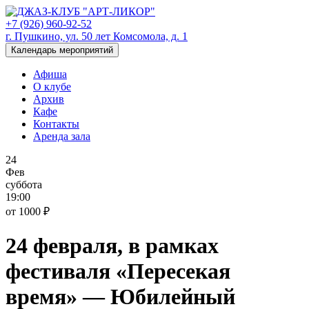
+7 (926) 960-92-52
г. Пушкино, ул. 50 лет Комсомола, д. 1
Календарь мероприятий
Афиша
О клубе
Архив
Кафе
Контакты
Аренда зала
24
Фев
суббота
19:00
от 1000 ₽
24 февраля, в рамках
фестиваля «Пересекая
время» — Юбилейный