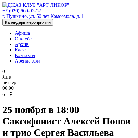
+7 (926) 960-92-52
г. Пушкино, ул. 50 лет Комсомола, д. 1
Календарь мероприятий
Афиша
О клубе
Архив
Кафе
Контакты
Аренда зала
01
Янв
четверг
00:00
от ₽
25 ноября в 18:00
Саксофонист Алексей Попов
и трио Сергея Васильева