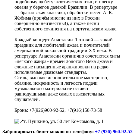
подобному щебету экзотических птиц и плеску
океана у берегов далёкой Бразилии. В репертуаре
— бразильская классика, обработки песен А. К.
Жобима (причём многие из них в России
совершенно неизвестны!), а также песни
собственного сочинения на португальском языке.
Каждый концерт Анастасии Лютовой — яркий
праздник для любителей джаза и почитателей
американской вокальной традиции XX века. В
репертуаре Анастасии органично сочетаются хиты
«легкого жанра» времен Золотого Века джаза и
сложные насыщенные аранжировки на редко
исполняемые джазовые стандарты.
Стиль, высокое исполнительское мастерство,
обаяние, искренность и легкость подачи
музыкального материала не оставят
равнодушными даже самых взыскательных
слушателей.
__________________________________________________
Бронь: +7(926)960-92-52, +7(916)158-73-58
г. Пушкино, ул. 50 лет Комсомола, д. 1⁣⁣⠀
Забронировать билет можно по телефону:
+7 (926) 960-92-52