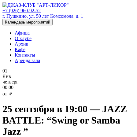
+7 (926) 960-92-52
г. Пушкино, ул. 50 лет Комсомола, д. 1
Календарь мероприятий
Афиша
О клубе
Архив
Кафе
Контакты
Аренда зала
01
Янв
четверг
00:00
от ₽
25 сентября в 19:00 — JAZZ
BATTLE: “Swing or Samba
Jazz ”