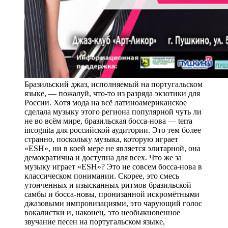
Бразильский джаз, исполняемый на португальском
языке, — пожалуй, что-то из разряда экзотики для
России. Хотя мода на всё латиноамериканское
сделала музыку этого региона популярной чуть ли
не во всём мире, бразильская босса-нова — terra
incognita для российской аудитории. Это тем более
странно, поскольку музыка, которую играет
«ESH», ни в коей мере не является элитарной, она
демократична и доступна для всех. Что же за
музыку играет «ESH»? Это не совсем босса-нова в
классическом понимании. Скорее, это смесь
утонченных и изысканных ритмов бразильской
самбы и босса-новы, пронизанной искромётными
джазовыми импровизациями, это чарующий голос
вокалистки и, наконец, это необыкновенное
звучание песен на португальском языке,