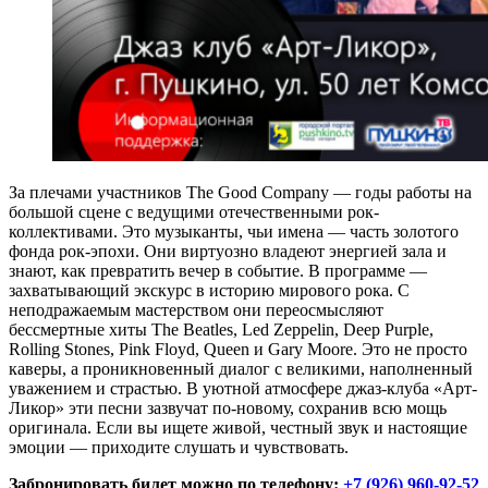
За плечами участников The Good Company — годы работы на
большой сцене с ведущими отечественными рок-
коллективами. Это музыканты, чьи имена — часть золотого
фонда рок-эпохи. Они виртуозно владеют энергией зала и
знают, как превратить вечер в событие. В программе —
захватывающий экскурс в историю мирового рока. С
неподражаемым мастерством они переосмысляют
бессмертные хиты The Beatles, Led Zeppelin, Deep Purple,
Rolling Stones, Pink Floyd, Queen и Gary Moore. Это не просто
каверы, а проникновенный диалог с великими, наполненный
уважением и страстью. В уютной атмосфере джаз-клуба «Арт-
Ликор» эти песни зазвучат по-новому, сохранив всю мощь
оригинала. Если вы ищете живой, честный звук и настоящие
эмоции — приходите слушать и чувствовать.
Забронировать билет можно по телефону:
+7 (926) 960-92-52