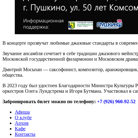
В концерте прозвучат любимые джазовые стандарты в совреме
Звучание ансамбля сочетает в себе традиции джазового мейнст
Московской государственной филармонии и Московском драмат
Дмитрий Мосьпан — саксофонист, композитор, аранжировщик, п
общества.
В 2023 году был удостоен Благодарности Министра Культуры Р
оркестров Олега Лундстрема и Игоря Бутмана. Участвовал в 
Забронировать билет можно по телефону:
+7 (926) 960-92-52
Афиша
О клубе
Архив
Кафе
Контакты