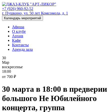
+7 (926) 960-92-52
г. Пушкино, ул. 50 лет Комсомола, д. 1
Календарь мероприятий
Афиша
О клубе
Архив
Кафе
Контакты
Аренда зала
30
Мар
воскресенье
18:00
от 700 ₽
30 марта в 18:00 в предверии
большого Не Юбилейного
концерта, группа