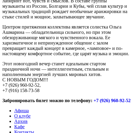
лабиринт нот, чувств и смыслов. В составе группы
музыканты из России, Болгарии и Кубы, чей сплав культур и
музыкальных традиций рождает необычные аранжировки на
стыке стилей и мощное, захватывающее звучание.
Центром притяжения коллектива является солистка Ольга
Ашмарина — обладательница сильного, но при этом
обезоруживающе мягкого и чувственного вокала. Ее
харизматичное и непринужденное общение с залом
превращает каждый концерт в камерное, «ламповое» и по-
настоящему комфортное событие, где царят музыка и эмоции.
Этот новогодний вечер станет идеальным стартом
праздничной ночи — интеллигентным, стильным и
наполненным энергией лучших мировых хитов.
С НОВЫМ ГОДОМ!!!
‪+7 (926) 960-92-52‬,
‪+7 (916) 158-73-58‬
Забронировать билет можно по телефону:
+7 (926) 960-92-52
Афиша
О клубе
Архив
Кафе
Контакты