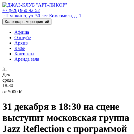
+7 (926) 960-92-52
г. Пушкино, ул. 50 лет Комсомола, д. 1
Календарь мероприятий
Афиша
О клубе
Архив
Кафе
Контакты
Аренда зала
31
Дек
среда
18:30
от 5000 ₽
31 декабря в 18:30 на сцене
выступит московская группа
Jazz Reflection с программой