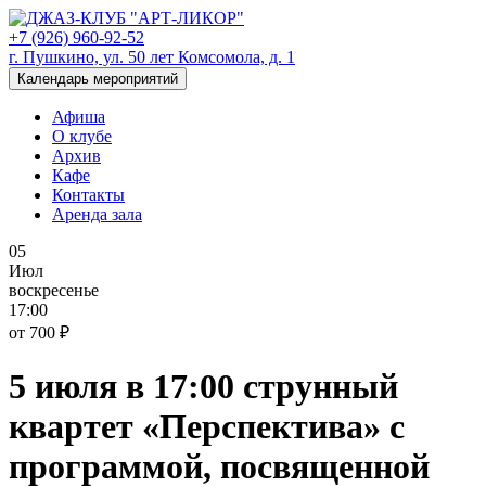
+7 (926) 960-92-52
г. Пушкино, ул. 50 лет Комсомола, д. 1
Календарь мероприятий
Афиша
О клубе
Архив
Кафе
Контакты
Аренда зала
05
Июл
воскресенье
17:00
от 700 ₽
5 июля в 17:00 струнный
квартет «Перспектива» с
программой, посвященной