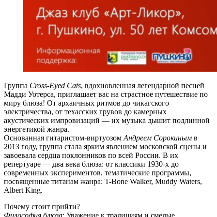
Группа
Cross-Eyed Cats
, вдохновленная легендарной песней
Мадди Уотерса, приглашает вас на страстное путешествие по
миру блюза! От архаичных ритмов до чикагского
электричества, от техасских грувов до камерных
акустических импровизаций — их музыка дышит подлинной
энергетикой жанра.
Основанная гитаристом-виртуозом
Андреем Сорокиным
в
2013 году, группа стала ярким явлением московской сцены и
завоевала сердца поклонников по всей России. В их
репертуаре — два века блюза: от классики 1930-х до
современных экспериментов, тематические программы,
посвященные титанам жанра: T-Bone Walker, Muddy Waters,
Albert King.
Почему стоит прийти?
Философия блюза
: Уважение к традициям и смелые