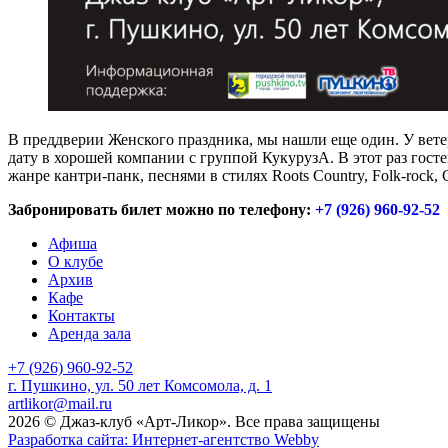
В преддверии Женского праздника, мы нашли еще один. У вете
дату в хорошей компании с группой КукурузА. В этот раз гос
жанре кантри-панк, песнями в стилях Roots Country, Folk-rock
Забронировать билет можно по телефону:
+7 (926) 960-92-52
Афиша
О клубе
Архив
Кафе
Контакты
Аренда зала
+7 (926) 960-92-52
г. Пушкино, ул. 50 лет Комсомола, д. 1
artlikor@mail.ru
2026 © Джаз-клуб «Арт-Ликор». Все права защищены
Разработка сайта: Интернет-агентство Webby