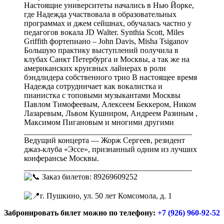
Настоящие университеты начались в Нью Йорке,
где Надежда участвовала в образовательных
программах и джем сейшнах, обучалась частно у
педагогов вокала JD Walter. Synthia Scott, Miles
Griffith фортепиано – John Davis, Misha Tsiganov
Большую практику выступлений получила в
клубах Санкт Петербурга и Москвы, а так же на
американских круизных лайнерах в роли
бэндлидера собственного трио В настоящее время
Надежда сотрудничает как вокалистка и
пианистка с топовыми музыкантами Москвы
Павлом Тимофеевым, Алексеем Беккером, Ником
Лазаревым, Львом Кушниром, Андреем Разиным ,
Максимом Пигановым и многими другими
__________________________________________
Ведущий концерта — Жорж Сергеев, резидент
джаз-клуба «Эссе», признанный одним из лучших
конферансье Москвы.
__________________________________________
Заказ билетов: 89269609252⠀⠀⠀⠀ ⁣⁣⠀
⁣⁣⠀
г. Пушкино, ул. 50 лет Комсомола, д. 1⁣⁣⠀
Забронировать билет можно по телефону:
+7 (926) 960-92-52