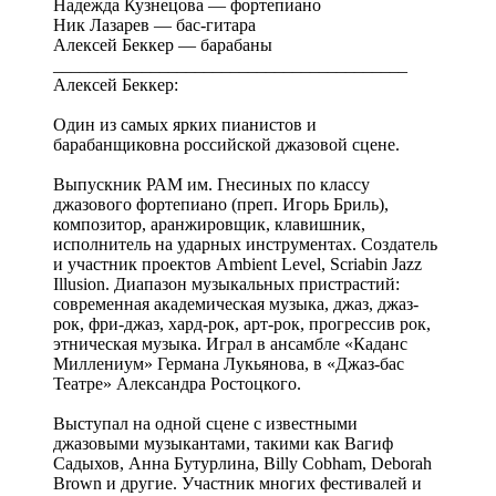
Надежда Кузнецова — фортепиано
Ник Лазарев — бас-гитара
Алексей Беккер — барабаны
________________________________________
Алексей Беккер:
Один из самых ярких пианистов и
барабанщиковна российской джазовой сцене.
Выпускник РАМ им. Гнесиных по классу
джазового фортепиано (преп. Игорь Бриль),
композитор, аранжировщик, клавишник,
исполнитель на ударных инструментах. Создатель
и участник проектов Ambient Level, Scriabin Jazz
Illusion. Диапазон музыкальных пристрастий:
современная академическая музыка, джаз, джаз-
рок, фри-джаз, хард-рок, арт-рок, прогрессив рок,
этническая музыка. Играл в ансамбле «Каданс
Миллениум» Германа Лукьянова, в «Джаз-бас
Театре» Александра Ростоцкого.
Выступал на одной сцене с известными
джазовыми музыкантами, такими как Вагиф
Садыхов, Анна Бутурлина, Billy Cobham, Deborah
Brown и другие. Участник многих фестивалей и