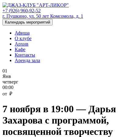
+7 (926) 960-92-52
г. Пушкино, ул. 50 лет Комсомола, д. 1
Календарь мероприятий
Афиша
О клубе
Архив
Кафе
Контакты
Аренда зала
01
Янв
четверг
00:00
от ₽
7 ноября в 19:00 — Дарья
Захарова c программой,
посвященной творчеству