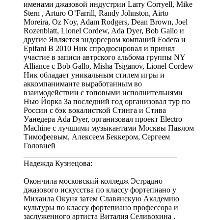
именами джазовой индустрии Larry Corryell, Mike
Stern , Arturo O’Farrill, Randy Johnston, Airto
Moreira, Oz Noy, Adam Rodgers, Dean Brown, Joel
Rozenblatt, Lionel Cordew, Ada Dyer, Bob Gallo и
другие Является эндорсером компаний Fodera и
Epifani В 2010 Ник спродюсировал и принял
участие в записи автрского альбома группы NY
Alliance c Bob Gallo, Misha Tsiganov, Lionel Cordew
Ник обладает уникальным стилем игры и
аккомпаниманте выработанным во
взаимодействии с топовыми исполнительнями
Нью Йорка За последний год организовал тур по
России с бэк вокалисткой Стинга и Стива
Уанедера Ada Dyer, организовал проект Electro
Machine с лучшими музыкантами Москвы Павлом
Тимофеевым, Алексеем Беккером, Сергеем
Головней
_______________________________________
Надежда Кузнецова:
Окончила московский колледж Эстрадно
джазового искусства по классу фортепиано у
Михаила Окуня затем Славянскую Академию
культуры по классу фортепиано профессора и
заслуженного артиста Виталия Селивохина .