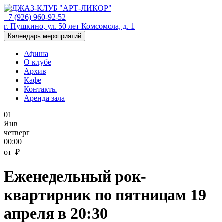
+7 (926) 960-92-52
г. Пушкино, ул. 50 лет Комсомола, д. 1
Календарь мероприятий
Афиша
О клубе
Архив
Кафе
Контакты
Аренда зала
01
Янв
четверг
00:00
от ₽
Еженедельный рок-
квартирник по пятницам 19
апреля в 20:30