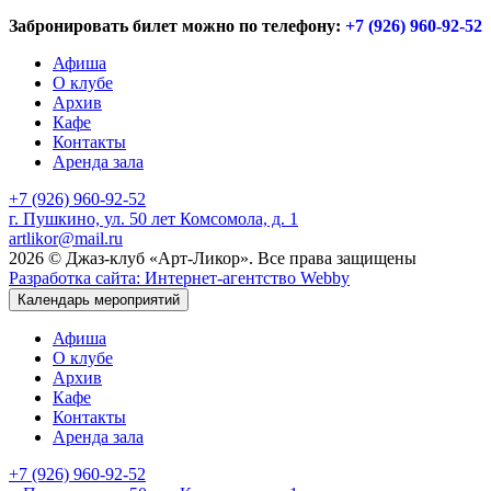
Забронировать билет можно по телефону:
+7 (926) 960-92-52
Афиша
О клубе
Архив
Кафе
Контакты
Аренда зала
+7 (926) 960-92-52
г. Пушкино, ул. 50 лет Комсомола, д. 1
artlikor@mail.ru
2026 © Джаз-клуб «Арт-Ликор». Все права защищены
Разработка сайта: Интернет-агентство Webby
Календарь мероприятий
Афиша
О клубе
Архив
Кафе
Контакты
Аренда зала
+7 (926) 960-92-52