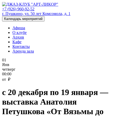
+7 (926) 960-92-52
г. Пушкино, ул. 50 лет Комсомола, д. 1
Календарь мероприятий
Афиша
О клубе
Архив
Кафе
Контакты
Аренда зала
01
Янв
четверг
00:00
от ₽
с 20 декабря по 19 января —
выставка Анатолия
Петушкова «От Вязьмы до