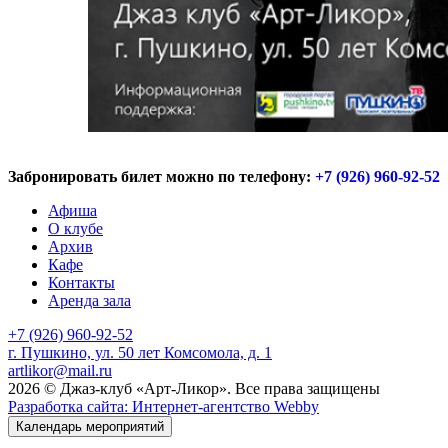
Забронировать билет можно по телефону:
+7 (926) 960-92-52
Афиша
О клубе
Архив
Кафе
Контакты
Аренда зала
+7 (926) 960-92-52
г. Пушкино, ул. 50 лет Комсомола, д. 1
artlikor@mail.ru
2026 © Джаз-клуб «Арт-Ликор». Все права защищены
Разработка сайта: Интернет-агентство Webby
Календарь мероприятий